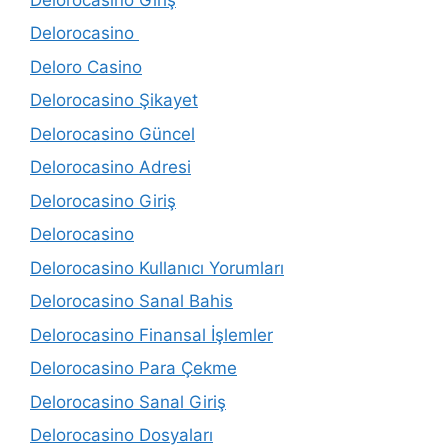
Delorocasino
Deloro Casino
Delorocasino Şikayet
Delorocasino Güncel
Delorocasino Adresi
Delorocasino Giriş
Delorocasino
Delorocasino Kullanıcı Yorumları
Delorocasino Sanal Bahis
Delorocasino Finansal İşlemler
Delorocasino Para Çekme
Delorocasino Sanal Giriş
Delorocasino Dosyaları