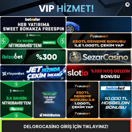
×
DELOROCASİNO GİRİŞ İÇİN TIKLAYINIZ!