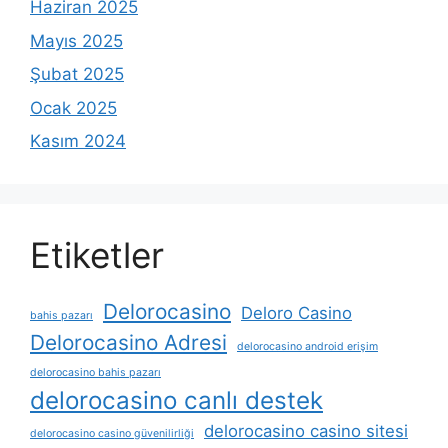
Haziran 2025
Mayıs 2025
Şubat 2025
Ocak 2025
Kasım 2024
Etiketler
Delorocasino
Deloro Casino
bahis pazarı
Delorocasino Adresi
delorocasino android erişim
delorocasino bahis pazarı
delorocasino canlı destek
delorocasino casino sitesi
delorocasino casino güvenilirliği