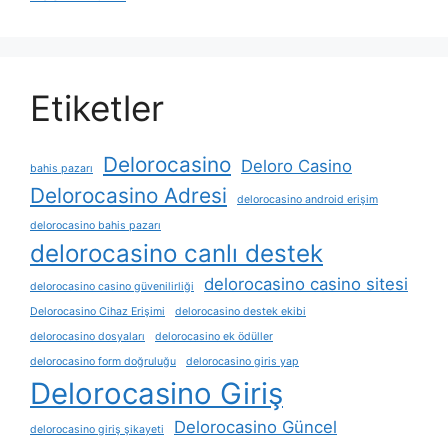
Etiketler
Delorocasino
Deloro Casino
bahis pazarı
Delorocasino Adresi
delorocasino android erişim
delorocasino bahis pazarı
delorocasino canlı destek
delorocasino casino sitesi
delorocasino casino güvenilirliği
Delorocasino Cihaz Erişimi
delorocasino destek ekibi
delorocasino dosyaları
delorocasino ek ödüller
delorocasino form doğruluğu
delorocasino giris yap
Delorocasino Giriş
Delorocasino Güncel
delorocasino giriş şikayeti