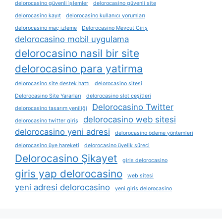
delorocasino güvenli i̇şlemler
delorocasino güvenli site
delorocasino kayıt
delorocasino kullanıcı yorumları
delorocasino maç izleme
Delorocasino Mevcut Giriş
delorocasino mobil uygulama
delorocasino nasil bir site
delorocasino para yatirma
delorocasino site destek hattı
delorocasino sitesi
Delorocasino Site Yararları
delorocasino slot çeşitleri
Delorocasino Twitter
delorocasino tasarım yeniliği
delorocasino web sitesi
delorocasino twitter giriş
delorocasino yeni adresi
delorocasino ödeme yöntemleri
delorocasino üye hareketi
delorocasino üyelik süreci
Delorocasino Şikayet
giris delorocasino
giris yap delorocasino
web sitesi
yeni adresi delorocasino
yeni giris delorocasino