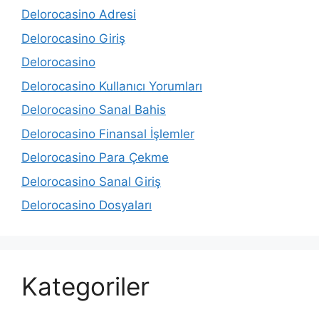
Delorocasino Adresi
Delorocasino Giriş
Delorocasino
Delorocasino Kullanıcı Yorumları
Delorocasino Sanal Bahis
Delorocasino Finansal İşlemler
Delorocasino Para Çekme
Delorocasino Sanal Giriş
Delorocasino Dosyaları
Kategoriler