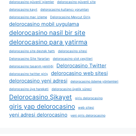
delorocasino güvenli i̇şlemler
delorocasino güvenli site
delorocasino kayıt
delorocasino kullanıcı yorumları
delorocasino maç izleme
Delorocasino Mevcut Giriş
delorocasino mobil uygulama
delorocasino nasil bir site
delorocasino para yatirma
delorocasino site destek hattı
delorocasino sitesi
Delorocasino Site Yararları
delorocasino slot çeşitleri
Delorocasino Twitter
delorocasino tasarım yeniliği
delorocasino web sitesi
delorocasino twitter giriş
delorocasino yeni adresi
delorocasino ödeme yöntemleri
delorocasino üye hareketi
delorocasino üyelik süreci
Delorocasino Şikayet
giris delorocasino
giris yap delorocasino
web sitesi
yeni adresi delorocasino
yeni giris delorocasino