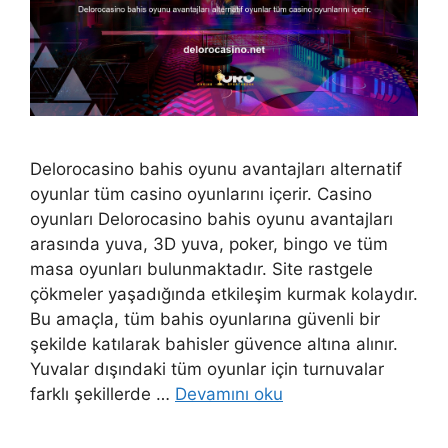
Delorocasino bahis oyunu avantajları alternatif
oyunlar tüm casino oyunlarını içerir. Casino
oyunları Delorocasino bahis oyunu avantajları
arasında yuva, 3D yuva, poker, bingo ve tüm
masa oyunları bulunmaktadır. Site rastgele
çökmeler yaşadığında etkileşim kurmak kolaydır.
Bu amaçla, tüm bahis oyunlarına güvenli bir
şekilde katılarak bahisler güvence altına alınır.
Yuvalar dışındaki tüm oyunlar için turnuvalar
farklı şekillerde …
Devamını oku