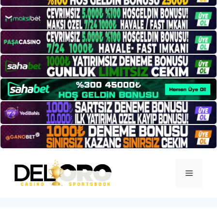
İçeriğe
atla
Menü