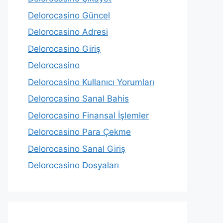
Delorocasino Güncel
Delorocasino Adresi
Delorocasino Giriş
Delorocasino
Delorocasino Kullanıcı Yorumları
Delorocasino Sanal Bahis
Delorocasino Finansal İşlemler
Delorocasino Para Çekme
Delorocasino Sanal Giriş
Delorocasino Dosyaları