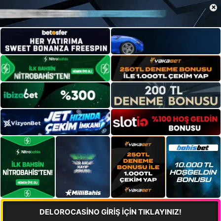
×
DELOROCASİNO GİRİŞ İÇİN TIKLAYINIZ!