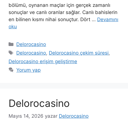
bölümü, oynanan maçlar için gerçek zamanlı
sonuçlar ve canlı oranlar sağlar. Canlı bahislerin
en bilinen kısmı nihai sonuçtur. Dört …
Devamını
oku
Kategoriler
Delorocasino
Etiketler
Delorocasino
,
Delorocasino çekim süresi
,
Delorocasino erişim geliştirme
Yorum yap
Delorocasino
Mayıs 14, 2026
yazar
Delorocasino