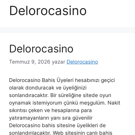
Delorocasino
Delorocasino
Temmuz 9, 2026
yazar
Delorocasino
Delorocasino Bahis Üyeleri hesabınızı geçici
olarak donduracak ve üyeliğinizi
sonlandıracaktır. Bir süreliğine sitede oyun
oynamak istemiyorum çünkü meşgulüm. Nakit
sıkıntısı çeken ve hesaplarına para
yatıramayanların yanı sıra güvenilir
Delorocasino bahis sitesine üyelikleri de
sonlandırılacaktır. Web sitesinin canlı bahis