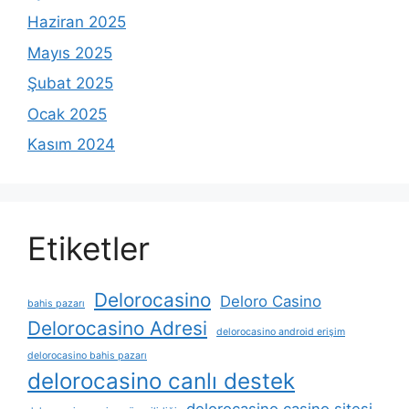
Haziran 2025
Mayıs 2025
Şubat 2025
Ocak 2025
Kasım 2024
Etiketler
Delorocasino
Deloro Casino
bahis pazarı
Delorocasino Adresi
delorocasino android erişim
delorocasino bahis pazarı
delorocasino canlı destek