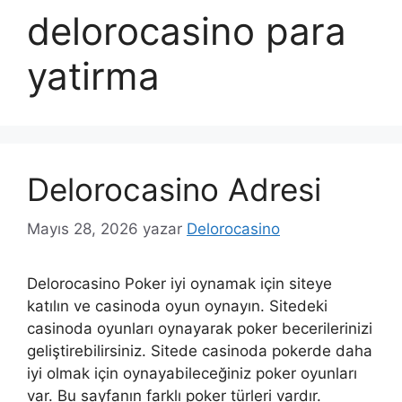
delorocasino para
yatirma
Delorocasino Adresi
Mayıs 28, 2026
yazar
Delorocasino
Delorocasino Poker iyi oynamak için siteye
katılın ve casinoda oyun oynayın. Sitedeki
casinoda oyunları oynayarak poker becerilerinizi
geliştirebilirsiniz. Sitede casinoda pokerde daha
iyi olmak için oynayabileceğiniz poker oyunları
var. Bu sayfanın farklı poker türleri vardır.