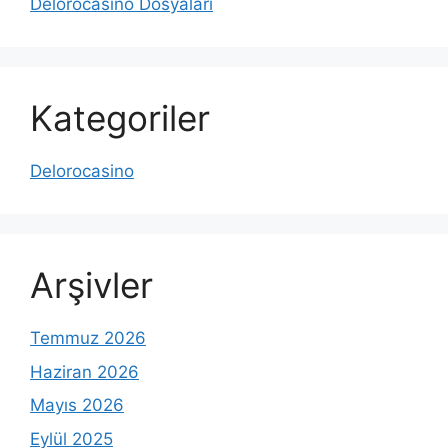
Delorocasino Dosyaları
Kategoriler
Delorocasino
Arşivler
Temmuz 2026
Haziran 2026
Mayıs 2026
Eylül 2025