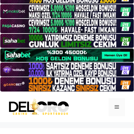
İçeriğe
atla
Menü