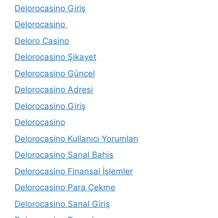
Delorocasino Giriş
Delorocasino
Deloro Casino
Delorocasino Şikayet
Delorocasino Güncel
Delorocasino Adresi
Delorocasino Giriş
Delorocasino
Delorocasino Kullanıcı Yorumları
Delorocasino Sanal Bahis
Delorocasino Finansal İşlemler
Delorocasino Para Çekme
Delorocasino Sanal Giriş