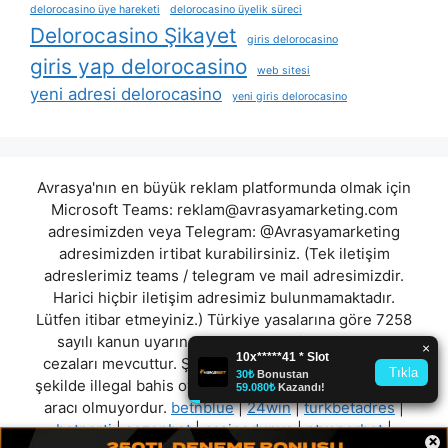
delorocasino üye hareketi
delorocasino üyelik süreci
Delorocasino Şikayet
giris delorocasino
giris yap delorocasino
web sitesi
yeni adresi delorocasino
yeni giris delorocasino
Avrasya'nın en büyük reklam platformunda olmak için
Microsoft Teams:
reklam@avrasyamarketing.com
adresimizden veya Telegram: @Avrasyamarketing
adresimizden irtibat kurabilirsiniz. (Tek iletişim
adreslerimiz teams / telegram ve mail adresimizdir.
Harici hiçbir iletişim adresimiz bulunmamaktadır.
Lütfen itibar etmeyiniz.) Türkiye yasalarına göre 7258
sayılı kanun uyarınca yasa dışı bahis oynamanın
cezaları mevcuttur. Şu an bulunduğunuz site hiç bir
şekilde illegal bahis oyunları oynatmıyor ve oynamaya
aracı olmuyordur.
betnblue
|
24win
|
turkbetadres
|
betparti
|
sezonbet
|
casinodunya
|
ntvsporbet
|
×