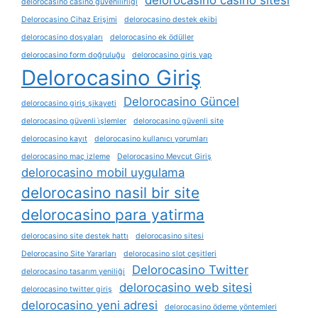
delorocasino casino sitesi
delorocasino casino güvenilirliği
Delorocasino Cihaz Erişimi
delorocasino destek ekibi
delorocasino dosyaları
delorocasino ek ödüller
delorocasino form doğruluğu
delorocasino giris yap
Delorocasino Giriş
Delorocasino Güncel
delorocasino giriş şikayeti
delorocasino güvenli i̇şlemler
delorocasino güvenli site
delorocasino kayıt
delorocasino kullanıcı yorumları
delorocasino maç izleme
Delorocasino Mevcut Giriş
delorocasino mobil uygulama
delorocasino nasil bir site
delorocasino para yatirma
delorocasino site destek hattı
delorocasino sitesi
Delorocasino Site Yararları
delorocasino slot çeşitleri
Delorocasino Twitter
delorocasino tasarım yeniliği
delorocasino web sitesi
delorocasino twitter giriş
delorocasino yeni adresi
delorocasino ödeme yöntemleri