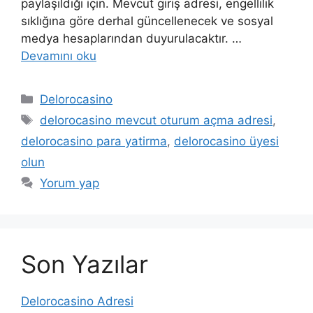
paylaşıldığı için. Mevcut giriş adresi, engellilik
sıklığına göre derhal güncellenecek ve sosyal
medya hesaplarından duyurulacaktır. …
Devamını oku
Kategoriler
Delorocasino
Etiketler
delorocasino mevcut oturum açma adresi
,
delorocasino para yatirma
,
delorocasino üyesi
olun
Yorum yap
Son Yazılar
Delorocasino Adresi