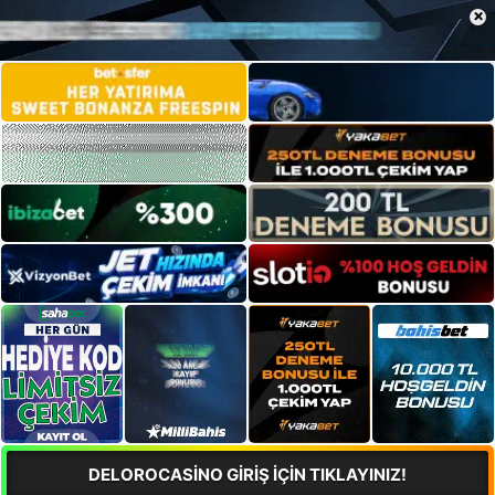
×
DELOROCASİNO GİRİŞ İÇİN TIKLAYINIZ!