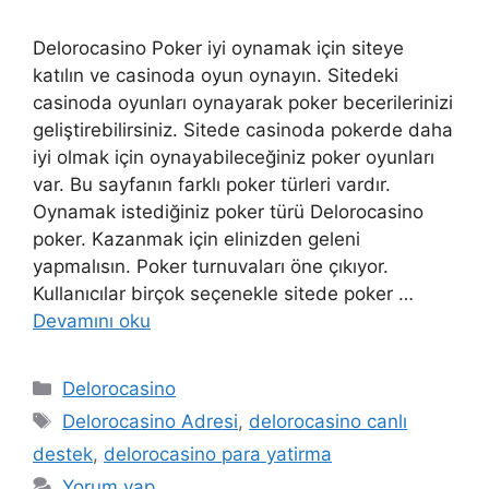
Delorocasino Poker iyi oynamak için siteye
katılın ve casinoda oyun oynayın. Sitedeki
casinoda oyunları oynayarak poker becerilerinizi
geliştirebilirsiniz. Sitede casinoda pokerde daha
iyi olmak için oynayabileceğiniz poker oyunları
var. Bu sayfanın farklı poker türleri vardır.
Oynamak istediğiniz poker türü Delorocasino
poker. Kazanmak için elinizden geleni
yapmalısın. Poker turnuvaları öne çıkıyor.
Kullanıcılar birçok seçenekle sitede poker …
Devamını oku
Kategoriler
Delorocasino
Etiketler
Delorocasino Adresi
,
delorocasino canlı
destek
,
delorocasino para yatirma
Yorum yap