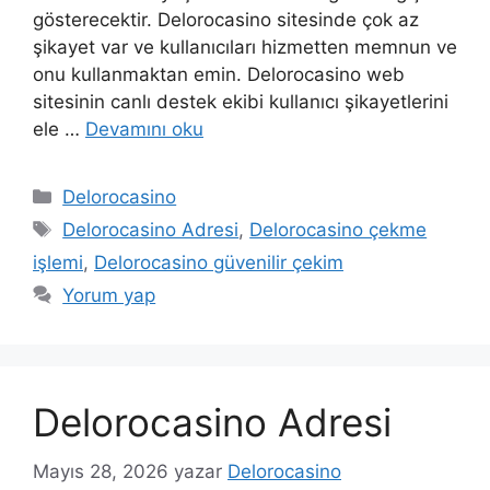
gösterecektir. Delorocasino sitesinde çok az
şikayet var ve kullanıcıları hizmetten memnun ve
onu kullanmaktan emin. Delorocasino web
sitesinin canlı destek ekibi kullanıcı şikayetlerini
ele …
Devamını oku
Kategoriler
Delorocasino
Etiketler
Delorocasino Adresi
,
Delorocasino çekme
işlemi
,
Delorocasino güvenilir çekim
Yorum yap
Delorocasino Adresi
Mayıs 28, 2026
yazar
Delorocasino