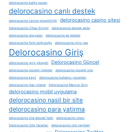
delorocasino bahis pazarı
delorocasino canlı destek
delorocasino casino sitesi
delorocasino casino güvenilirliği
Delorocasino Cihaz Erişimi
delorocasino destek ekibi
delorocasino dosyaları
delorocasino ek ödüller
delorocasino form doğruluğu
delorocasino giris yap
Delorocasino Giriş
Delorocasino Güncel
delorocasino giriş şikayeti
delorocasino güvenli i̇şlemler
delorocasino güvenli site
delorocasino kayıt
delorocasino kullanıcı yorumları
delorocasino maç izleme
Delorocasino Mevcut Giriş
delorocasino mobil uygulama
delorocasino nasil bir site
delorocasino para yatirma
delorocasino site destek hattı
delorocasino sitesi
Delorocasino Site Yararları
delorocasino slot çeşitleri