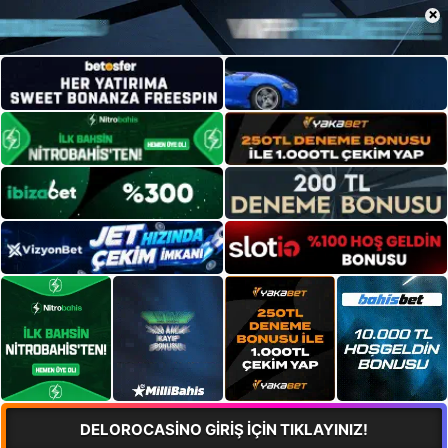
×
DELOROCASİNO GİRİŞ İÇİN TIKLAYINIZ!