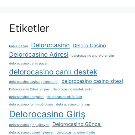
Etiketler
Delorocasino
Deloro Casino
bahis pazarı
Delorocasino Adresi
delorocasino android erişim
delorocasino bahis pazarı
delorocasino canlı destek
delorocasino casino sitesi
delorocasino casino güvenilirliği
Delorocasino Cihaz Erişimi
delorocasino destek ekibi
delorocasino dosyaları
delorocasino ek ödüller
delorocasino form doğruluğu
delorocasino giris yap
Delorocasino Giriş
Delorocasino Güncel
delorocasino giriş şikayeti
delorocasino güvenli i̇şlemler
delorocasino güvenli site