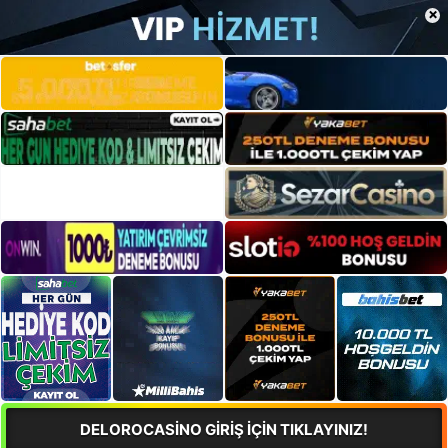
×
DELOROCASİNO GİRİŞ İÇİN TIKLAYINIZ!