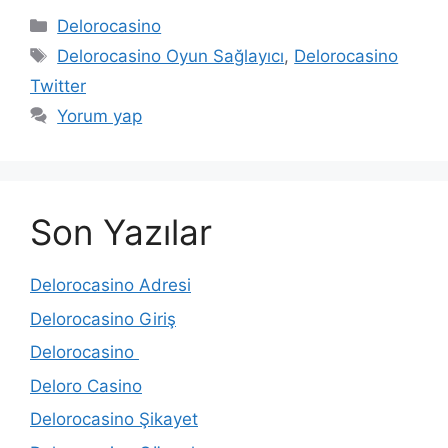
Kategoriler
Delorocasino
Etiketler
Delorocasino Oyun Sağlayıcı
,
Delorocasino
Twitter
Yorum yap
Son Yazılar
Delorocasino Adresi
Delorocasino Giriş
Delorocasino
Deloro Casino
Delorocasino Şikayet