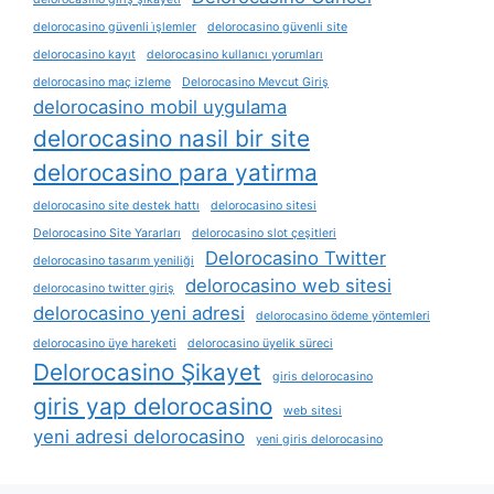
delorocasino güvenli i̇şlemler
delorocasino güvenli site
delorocasino kayıt
delorocasino kullanıcı yorumları
delorocasino maç izleme
Delorocasino Mevcut Giriş
delorocasino mobil uygulama
delorocasino nasil bir site
delorocasino para yatirma
delorocasino site destek hattı
delorocasino sitesi
Delorocasino Site Yararları
delorocasino slot çeşitleri
Delorocasino Twitter
delorocasino tasarım yeniliği
delorocasino web sitesi
delorocasino twitter giriş
delorocasino yeni adresi
delorocasino ödeme yöntemleri
delorocasino üye hareketi
delorocasino üyelik süreci
Delorocasino Şikayet
giris delorocasino
giris yap delorocasino
web sitesi
yeni adresi delorocasino
yeni giris delorocasino