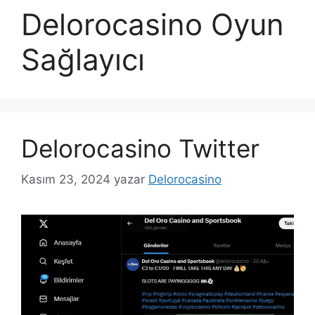
Delorocasino Oyun
Sağlayıcı
Delorocasino Twitter
Kasım 23, 2024
yazar
Delorocasino