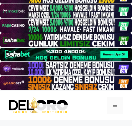
İçeriğe
atla
Menü