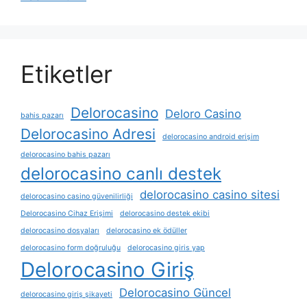
Etiketler
Delorocasino
Deloro Casino
bahis pazarı
Delorocasino Adresi
delorocasino android erişim
delorocasino bahis pazarı
delorocasino canlı destek
delorocasino casino sitesi
delorocasino casino güvenilirliği
Delorocasino Cihaz Erişimi
delorocasino destek ekibi
delorocasino dosyaları
delorocasino ek ödüller
delorocasino form doğruluğu
delorocasino giris yap
Delorocasino Giriş
Delorocasino Güncel
delorocasino giriş şikayeti