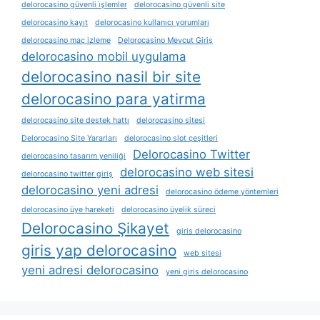
delorocasino güvenli i̇şlemler
delorocasino güvenli site
delorocasino kayıt
delorocasino kullanıcı yorumları
delorocasino maç izleme
Delorocasino Mevcut Giriş
delorocasino mobil uygulama
delorocasino nasil bir site
delorocasino para yatirma
delorocasino site destek hattı
delorocasino sitesi
Delorocasino Site Yararları
delorocasino slot çeşitleri
Delorocasino Twitter
delorocasino tasarım yeniliği
delorocasino web sitesi
delorocasino twitter giriş
delorocasino yeni adresi
delorocasino ödeme yöntemleri
delorocasino üye hareketi
delorocasino üyelik süreci
Delorocasino Şikayet
giris delorocasino
giris yap delorocasino
web sitesi
yeni adresi delorocasino
yeni giris delorocasino