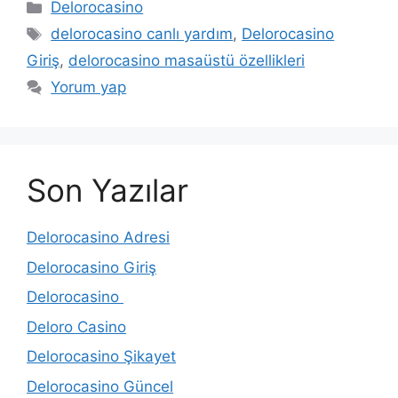
Kategoriler
Delorocasino
Etiketler
delorocasino canlı yardım
,
Delorocasino
Giriş
,
delorocasino masaüstü özellikleri
Yorum yap
Son Yazılar
Delorocasino Adresi
Delorocasino Giriş
Delorocasino
Deloro Casino
Delorocasino Şikayet
Delorocasino Güncel