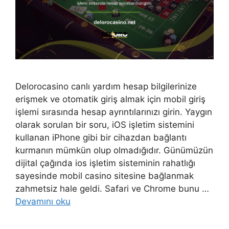
Delorocasino canlı yardım hesap bilgilerinize
erişmek ve otomatik giriş almak için mobil giriş
işlemi sırasında hesap ayrıntılarınızı girin. Yaygın
olarak sorulan bir soru, iOS işletim sistemini
kullanan iPhone gibi bir cihazdan bağlantı
kurmanın mümkün olup olmadığıdır. Günümüzün
dijital çağında ios işletim sisteminin rahatlığı
sayesinde mobil casino sitesine bağlanmak
zahmetsiz hale geldi. Safari ve Chrome bunu …
Devamını oku