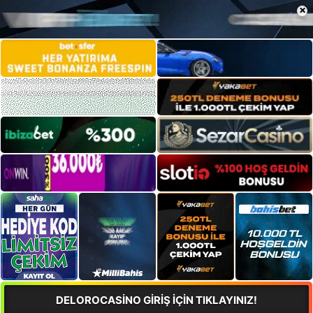
×
DELOROCASİNO GİRİŞ İÇİN TIKLAYINIZ!