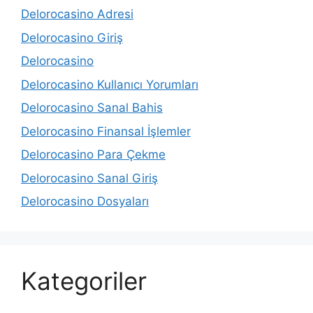
Delorocasino Adresi
Delorocasino Giriş
Delorocasino
Delorocasino Kullanıcı Yorumları
Delorocasino Sanal Bahis
Delorocasino Finansal İşlemler
Delorocasino Para Çekme
Delorocasino Sanal Giriş
Delorocasino Dosyaları
Kategoriler