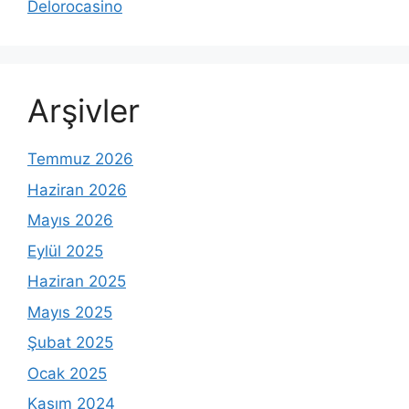
Delorocasino
Arşivler
Temmuz 2026
Haziran 2026
Mayıs 2026
Eylül 2025
Haziran 2025
Mayıs 2025
Şubat 2025
Ocak 2025
Kasım 2024