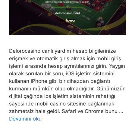
Delorocasino canlı yardım hesap bilgilerinize
erişmek ve otomatik giriş almak için mobil giriş
işlemi sırasında hesap ayrıntılarınızı girin. Yaygın
olarak sorulan bir soru, iOS işletim sistemini
kullanan iPhone gibi bir cihazdan bağlantı
kurmanın mümkün olup olmadığıdır. Günümüzün
dijital çağında ios işletim sisteminin rahatlığı
sayesinde mobil casino sitesine bağlanmak
zahmetsiz hale geldi. Safari ve Chrome bunu …
Devamını oku