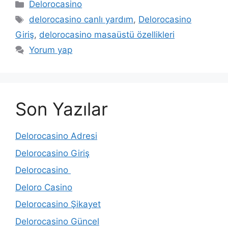
Kategoriler
Delorocasino
Etiketler
delorocasino canlı yardım
,
Delorocasino
Giriş
,
delorocasino masaüstü özellikleri
Yorum yap
Son Yazılar
Delorocasino Adresi
Delorocasino Giriş
Delorocasino
Deloro Casino
Delorocasino Şikayet
Delorocasino Güncel