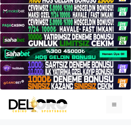
İçeriğe
atla
Menü